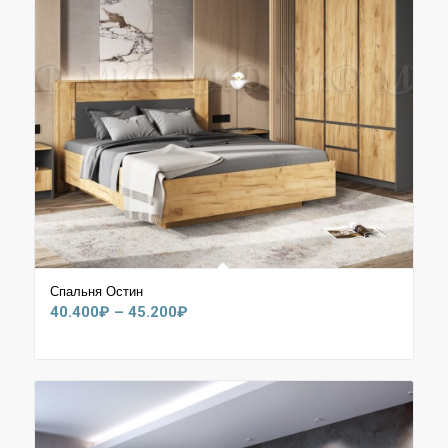
Спальня Остин
Диапазон
40.400
₽
–
45.200
₽
цен:
40.400₽
–
45.200₽