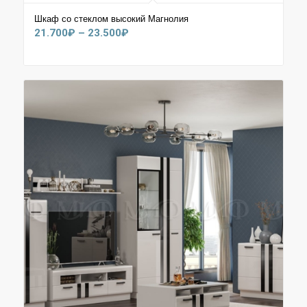
Шкаф со стеклом высокий Магнолия
Диапазон
21.700
₽
–
23.500
₽
цен:
21.700₽
–
23.500₽