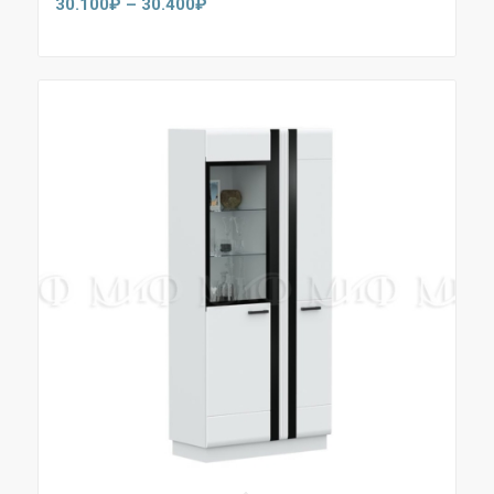
Диапазон
30.100
₽
–
30.400
₽
цен:
30.100₽
–
30.400₽