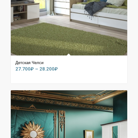
Детская Челси
Диапазон
27.700
₽
–
28.200
₽
цен:
27.700₽
–
28.200₽