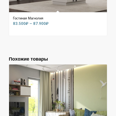
Гостиная Магнолия
Диапазон
83.500
₽
–
87.900
₽
цен:
83.500₽
–
87.900₽
Похожие товары