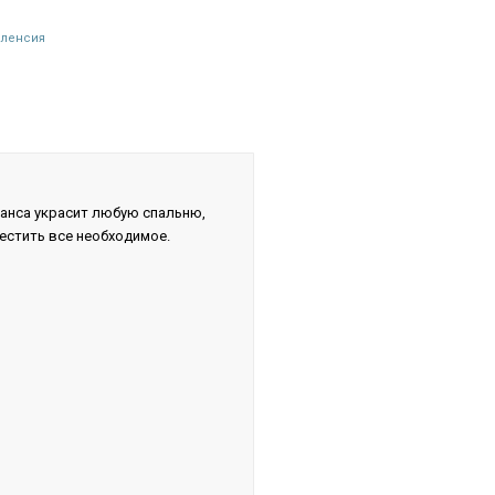
аленсия
ванса украсит любую спальню,
естить все необходимое.