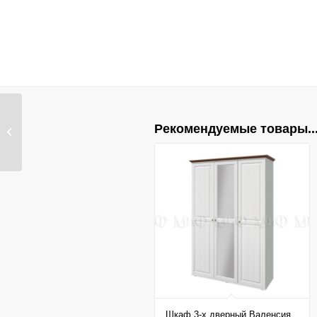
Шкаф для одежды 4-х
Рекомендуемые товары..
дверный Мартина
Графи�...
Шкаф 3-х дверный Валенсия