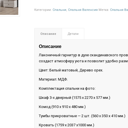
Категории:
Спальни
,
Спальня Валенсия
Метка:
Спальня В
Описание
Детали
Описание
Лаконичный гарнитур в духе скандинавского про
создаст атмосферу уюта и позволит удобно разм
Цвет: Белый матовый, Дерево орех.
Материал: МДФ.
Комплектация спальни на фото:
Шкаф 3-х дверный (1575 х 2270 х 577 мм.)
Комод (910 х 910 х 480 мм.)
Тумбы прикроватные — 2 шт. (560 х 350 х 410 мм.)
Кровать (1759 х 2037 х1000 мм.)