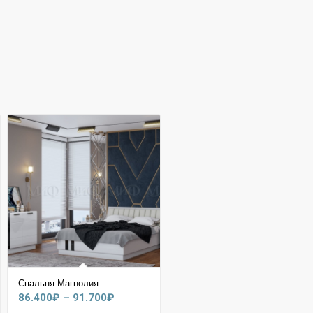
Спальня Магнолия
Диапазон
86.400
₽
–
91.700
₽