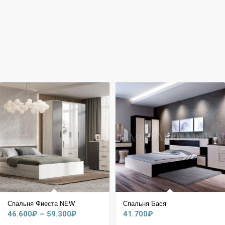
Спальня Фиеста NEW
Спальня Бася
Диапазон
46.600
₽
–
59.300
₽
41.700
₽