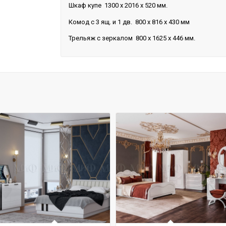
Шкаф купе 1300 х 2016 х 520 мм.
Комод с 3 ящ. и 1 дв. 800 х 816 х 430 мм
Трельяж с зеркалом 800 х 1625 х 446 мм.