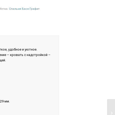
Метка:
Спальня Бася Графит
гкое, удобное и уютное.
ние – кровать с надстройкой –
щей.
29 мм.