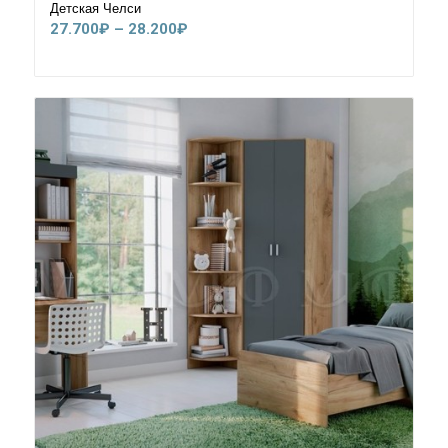
Детская Челси
Диапазон
27.700
₽
–
28.200
₽
цен:
27.700₽
–
28.200₽