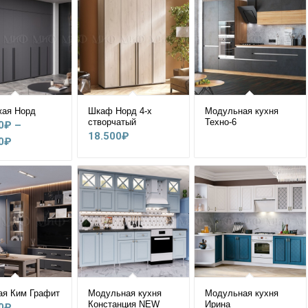
жая Норд
Шкаф Норд 4-х
Модульная кухня
створчатый
Техно-6
0
₽
–
18.500
₽
Диапазон
0
₽
цен:
40.000₽
–
55.200₽
ая Ким Графит
Модульная кухня
Модульная кухня
Констанция NEW
Ирина
0
₽