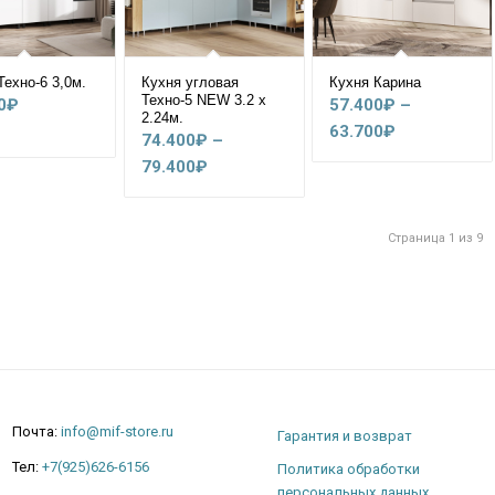
Техно-6 3,0м.
Кухня угловая
Кухня Карина
Техно-5 NEW 3.2 х
0
₽
57.400
₽
–
2.24м.
Диапазон
63.700
₽
74.400
₽
–
цен:
Диапазон
79.400
₽
57.400₽
цен:
–
74.400₽
63.700₽
Страница 1 из 9
–
79.400₽
Почта:
info@mif-store.ru
Гарантия и возврат
Тел:
+7(925)626-6156
Политика обработки
персональных данных