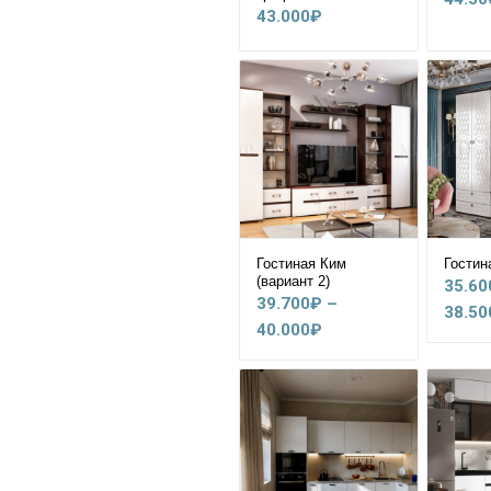
43.000
₽
Гостиная Ким
Гостин
(вариант 2)
35.60
39.700
₽
–
38.50
Диапазон
40.000
₽
цен:
39.700₽
–
40.000₽