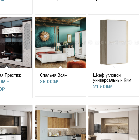
ая Престиж
Спальня Вояж
Шкаф угловой
универсальный Ким
0
₽
–
85.000
₽
21.500
₽
Диапазон
0
₽
цен:
35.600₽
–
38.500₽