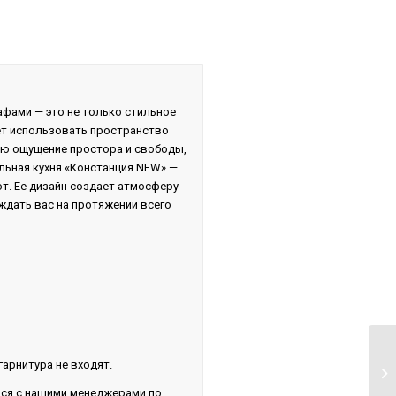
фами — это не только стильное
чет использовать пространство
ю ощущение простора и свободы,
льная кухня «Констанция NEW» —
ют. Ее дизайн создает атмосферу
ждать вас на протяжении всего
арнитура не входят.
ься с нашими менеджерами по