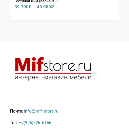
Гостиная Ким (вариант 2)
Диапазон
39.700
₽
–
40.000
₽
цен:
39.700₽
–
40.000₽
Почта:
info@mif-store.ru
Тел:
+7(925)626-6156