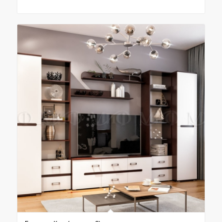
цен:
86.400₽
–
91.700₽