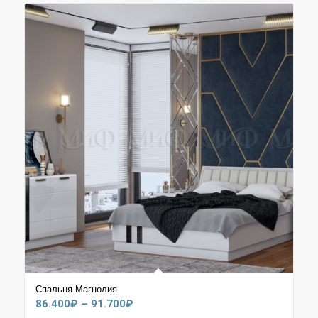
Спальня Магнолия
Диапазон
86.400
₽
–
91.700
₽