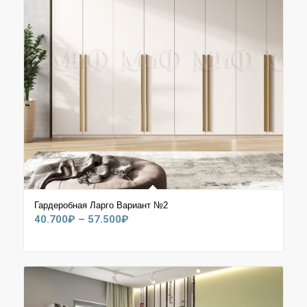
Гардеробная Ларго Вариант №2
Диапазон
40.700
₽
–
57.500
₽
цен:
40.700₽
–
57.500₽