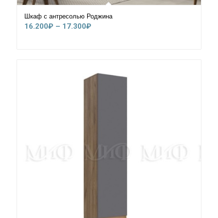
Шкаф с антресолью Роджина
Диапазон
16.200
₽
–
17.300
₽
цен:
16.200₽
–
17.300₽