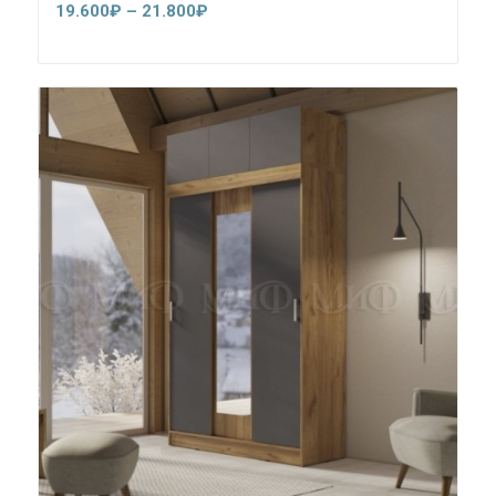
Диапазон
19.600
₽
–
21.800
₽
цен:
19.600₽
–
21.800₽