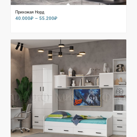
Прихожая Норд
Диапазон
40.000
₽
–
55.200
₽
цен:
40.000₽
–
55.200₽