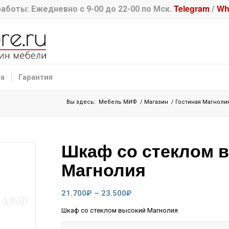
Telegram
Wh
аботы: Ежедневно с 9-00 до 22-00 по Мск.
/
та
Гарантия
Вы здесь:
Мебель МИФ
/
Магазин
/
Гостиная Магноли
Шкаф со стеклом 
Магнолия
Диапазон
21.700
₽
–
23.500
₽
цен:
Шкаф со стеклом высокий Магнолия
21.700₽