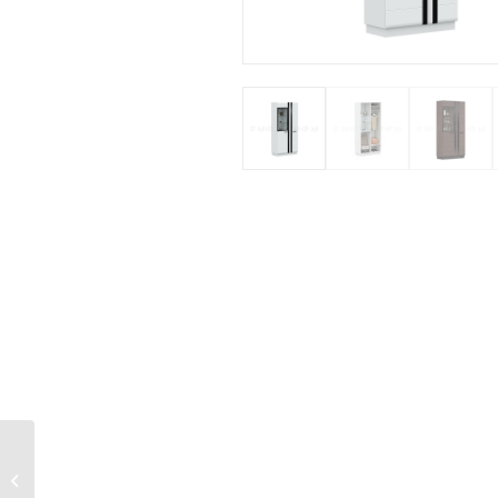
Шкаф 3-х створчатый
Магнолия