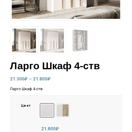
Ларго Шкаф 4-ств
Диапазон
21.300
₽
–
21.800
₽
цен:
Ларго Шкаф 4-ств
21.300₽
–
Цвет
21.800₽
Кашемир
Кашемир/Дуб Крафт Серый
21.800
₽