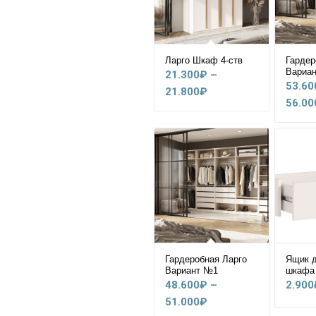
Ларго Шкаф 4-ств
Гардер
Вариа
21.300
₽
–
53.60
Диапазон
21.800
₽
56.00
цен:
21.300₽
–
21.800₽
Гардеробная Ларго
Ящик д
Вариант №1
шкафа
48.600
₽
–
2.900
Диапазон
51.000
₽