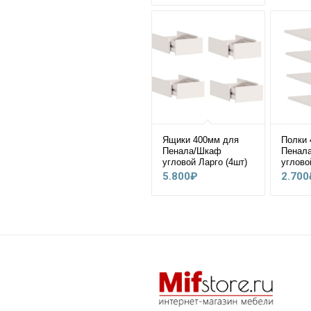
цен:
48.600₽
–
51.000₽
Ящики 400мм для
Полки 
Пенала/Шкаф
Пенал
угловой Ларго (4шт)
углово
5.800
₽
2.700