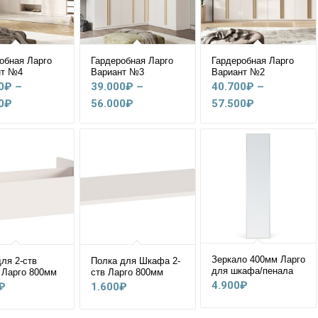
обная Ларго
Гардеробная Ларго
Гардеробная Ларго
нт №4
Вариант №3
Вариант №2
0
₽
–
39.000
₽
–
40.700
₽
–
Диапазон
Диапазон
Диапазон
0
₽
56.000
₽
57.500
₽
цен:
цен:
цен:
53.600₽
39.000₽
40.700₽
–
–
–
56.000₽
56.000₽
57.500₽
Зеркало 400мм Ларго
ля 2-ств
Полка для Шкафа 2-
для шкафа/пенала
 Ларго 800мм
ств Ларго 800мм
4.900
₽
₽
1.600
₽