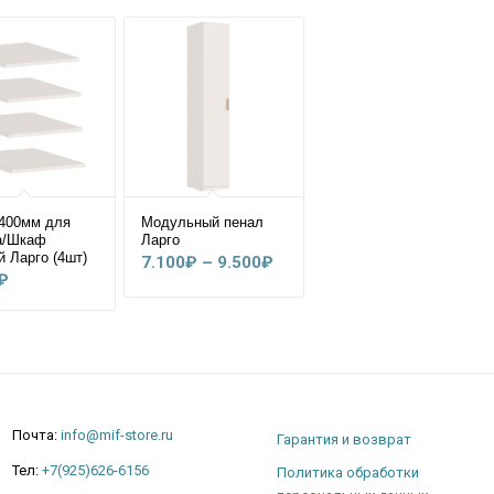
400мм для
Модульный пенал
а/Шкаф
Ларго
й Ларго (4шт)
Диапазон
7.100
₽
–
9.500
₽
₽
цен:
7.100₽
–
9.500₽
Почта:
info@mif-store.ru
Гарантия и возврат
Тел:
+7(925)626-6156
Политика обработки