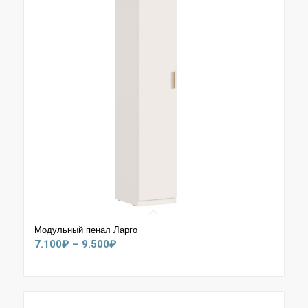
Модульный пенал Ларго
Диапазон
7.100
₽
–
9.500
₽
цен:
7.100₽
–