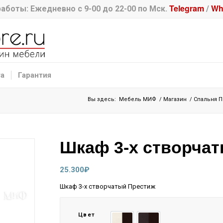
Telegram
Wh
аботы: Ежедневно с 9-00 до 22-00 по Мск.
/
та
Гарантия
Вы здесь:
Мебель МИФ
/
Магазин
/
Спальня 
Шкаф 3-х створча
25.300
₽
Шкаф 3-х створчатый Престиж
Цвет