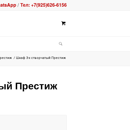
atsApp
Тел: +7(925)626-6156
/
Престиж
/
Шкаф 3-х створчатый Престиж
тый Престиж