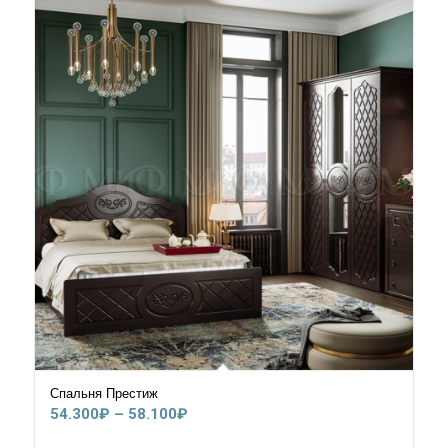
Спальня Престиж
Диапазон
54.300
₽
–
58.100
₽
цен: