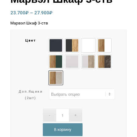
Диапазон
23.700
₽
–
27.900
₽
цен:
Марвэл Шкаф 3-ств
23.700₽
–
Цвет
27.900₽
Графит
Графит/Дуб Крафт
Браш Вайт
Браш Вайт/Дуб К
Браш Мени Грин/Дуб Крафт
Кашемир
Кашемир/Дуб Крафт Сер
Мальта Грей/Дуб
Мальта/Дуб Крафт
Доп.ящики
(2шт)
В корзину