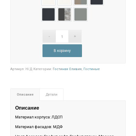
Белый глянец/Белый
Белый/Шарли белый
Глиняный серый/Шарли Мокк
Графит/Графит глян
Графит/Графит софт
Графит/Мрамор глянец
Сумеречный голубой/Шарли 
В корзину
Артикул:
Н/Д
Категории:
Гостиная Оливия
,
Гостиные
Описание
Детали
Описание
Материал корпуса: ЛДСП
Материал фасадов: МДФ