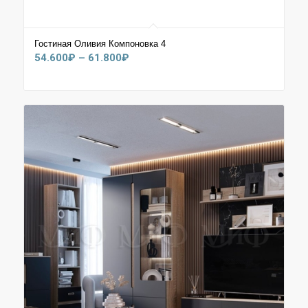
Гостиная Оливия Компоновка 4
Диапазон
54.600
₽
–
61.800
₽
цен:
54.600₽
–
61.800₽