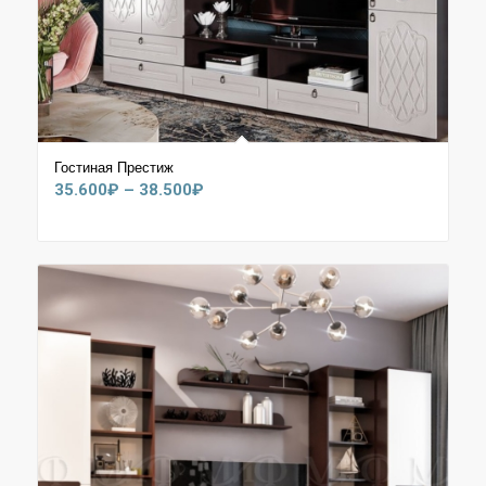
Гостиная Престиж
Диапазон
35.600
₽
–
38.500
₽
цен:
35.600₽
–
38.500₽