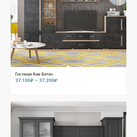
Гостиная Ким Бетон
Диапазон
37.100
₽
–
37.200
₽
цен:
37.100₽
–
37.200₽