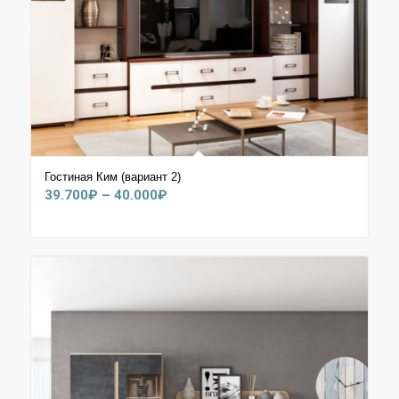
Гостиная Ким (вариант 2)
Диапазон
39.700
₽
–
40.000
₽
цен:
39.700₽
–
40.000₽