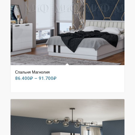
Спальня Магнолия
Диапазон
86.400
₽
–
91.700
₽
цен:
86.400₽
–
91.700₽