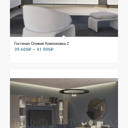
Гостиная Оливия Компоновка 2
Диапазон
39.600
₽
–
41.900
₽
цен:
39.600₽
–
41.900₽