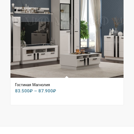
Гостиная Магнолия
Диапазон
83.500
₽
–
87.900
₽
цен:
83.500₽
–
87.900₽