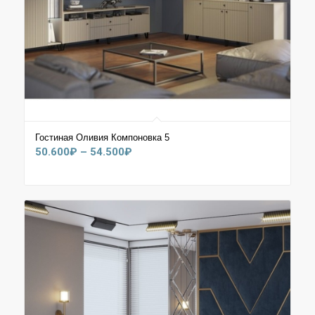
Гостиная Оливия Компоновка 5
Диапазон
50.600
₽
–
54.500
₽
цен:
50.600₽
–
54.500₽