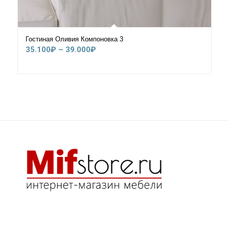
Гостиная Оливия Компоновка 3
Диапазон
35.100
₽
–
39.000
₽
цен:
35.100₽
–
39.000₽