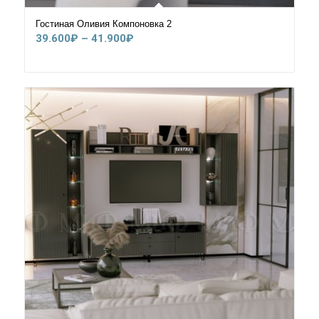
Гостиная Оливия Компоновка 2
Диапазон
39.600
₽
–
41.900
₽
цен:
39.600₽
–
41.900₽