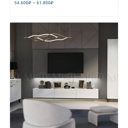
Диапазон
54.600
₽
–
61.800
₽
цен:
54.600₽
–
61.800₽