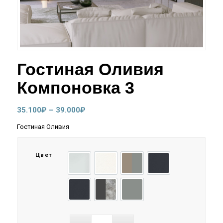
Гостиная Оливия
Компоновка 3
Диапазон
35.100
₽
–
39.000
₽
цен:
Гостиная Оливия
35.100₽
–
Цвет
39.000₽
Белый/Белый Глянец холодный
Белый/Шарли белый
Глиняный серый/Шарли Мокк
Графит/Графит глян
Графит/Графит софт
Графит/Мрамор глянец
Сумеречный голубой/Шарли 