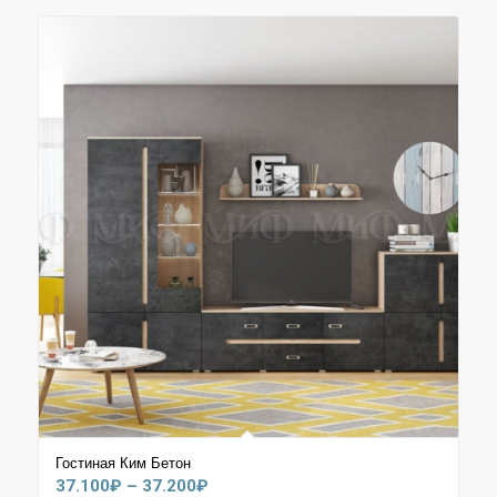
–
41.000₽
Гостиная Ким Бетон
Диапазон
37.100
₽
–
37.200
₽