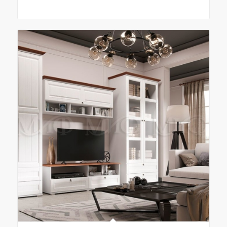
цен:
37.100₽
–
37.200₽