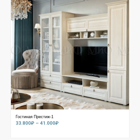
Гостиная Престиж-1
Диапазон
33.800
₽
–
41.000
₽
цен:
33.800₽