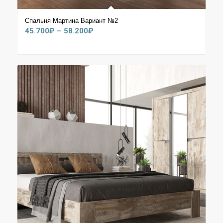
Спальня Мартина Вариант №2
Диапазон
45.700
₽
–
58.200
₽
цен:
45.700₽
–
58.200₽