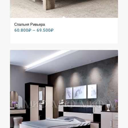
Спальня Ривьера
Диапазон
60.800
₽
–
69.500
₽
цен:
60.800₽
–
69.500₽