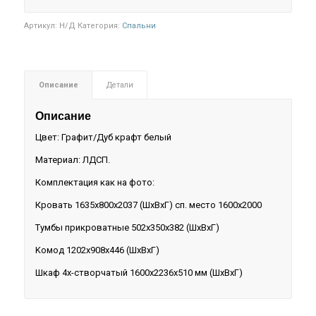
Артикул:
Н/Д
Категория:
Спальни
Описание
Детали
Описание
Цвет: Графит/Дуб крафт белый
Материал: ЛДСП.
Комплектация как на фото:
Кровать 1635х800х2037 (ШхВхГ) сп. место 1600х2000
Tyмбы пpикpoвaтные 502х350х382 (ШхВхГ)
Koмoд 1202х908х446 (ШхВхГ)
Шкaф 4x-cтвopчaтый 1600х2236х510 мм (ШхВхГ)