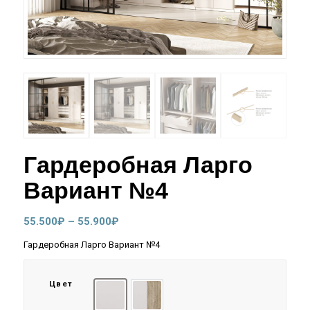
Гардеробная Ларго
Вариант №4
Диапазон
55.500
₽
–
55.900
₽
цен:
Гардеробная Ларго Вариант №4
55.500₽
–
Цвет
55.900₽
Кашемир
Кашемир/Дуб Крафт Серый