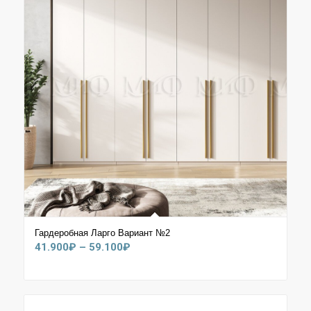
Гардеробная Ларго Вариант №2
Диапазон
41.900
₽
–
59.100
₽
цен:
41.900₽
–