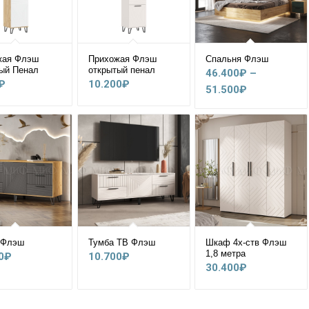
жая Флэш
Прихожая Флэш
Спальня Флэш
ый Пенал
открытый пенал
46.400
₽
–
₽
10.200
₽
Диапазон
51.500
₽
цен:
46.400₽
–
51.500₽
 Флэш
Тумба ТВ Флэш
Шкаф 4х-ств Флэш
1,8 метра
0
₽
10.700
₽
30.400
₽