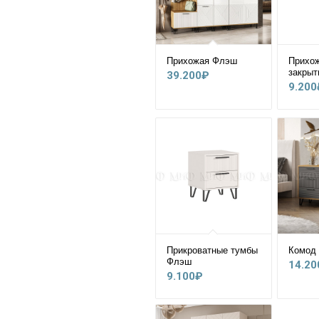
Прихожая Флэш
Прихо
закрыт
39.200
₽
9.200
Прикроватные тумбы
Комод
Флэш
14.20
9.100
₽