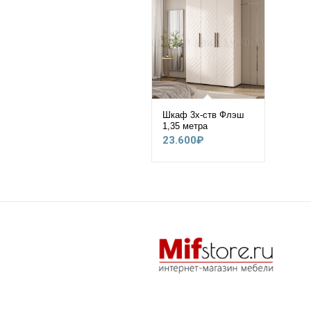
Шкаф 3х-ств Флэш
1,35 метра
23.600
₽