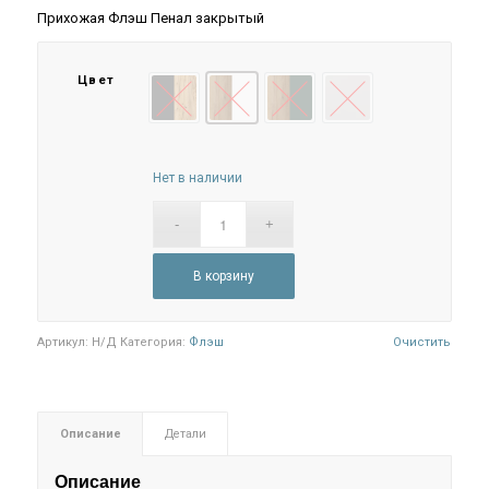
Прихожая Флэш Пенал закрытый
Цвет
Графит/Дуб Крафт
Браш Вайт/Дуб Крафт
Браш Мени Грин/Дуб Крафт
Кашемир
Нет в наличии
В корзину
Артикул:
Н/Д
Категория:
Флэш
Очистить
Описание
Детали
Описание