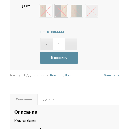
Цвет
Белый глянец/ Дуб крафт
Графит/Дуб Крафт
Браш Мени Грин/Дуб Крафт
Кашемир
Нет в наличии
В корзину
Артикул:
Н/Д
Категории:
Комоды
,
Флэш
Очистить
Описание
Детали
Описание
Комод Флэш.