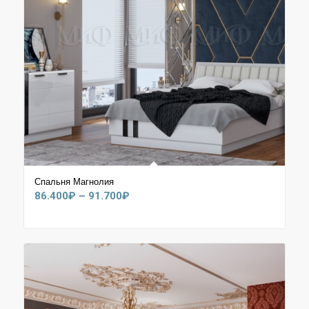
Спальня Магнолия
Диапазон
86.400
₽
–
91.700
₽
цен:
86.400₽
–
91.700₽