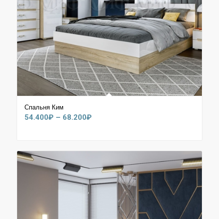
Спальня Ким
Диапазон
54.400
₽
–
68.200
₽
цен:
54.400₽
–
68.200₽