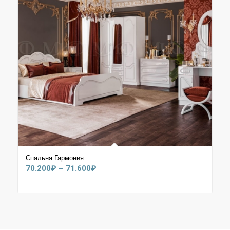
Спальня Гармония
Диапазон
70.200
₽
–
71.600
₽
цен:
70.200₽
–
71.600₽