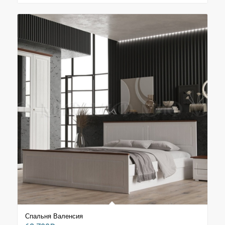
54.400₽
–
68.200₽
Спальня Валенсия