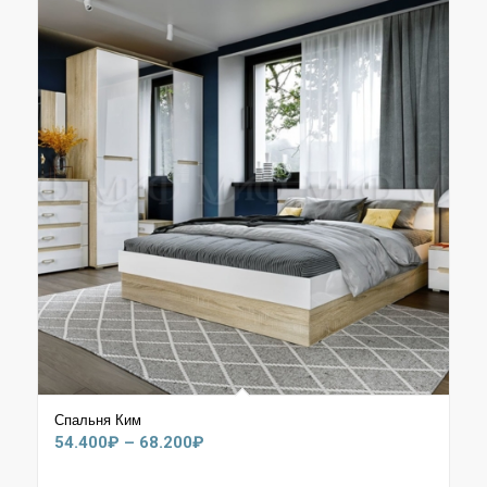
Спальня Ким
Диапазон
54.400
₽
–
68.200
₽
цен: