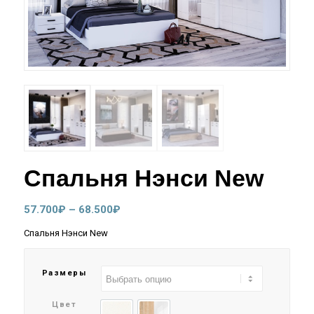
Спальня Нэнси New
Диапазон
57.700
₽
–
68.500
₽
цен:
Спальня Нэнси New
57.700₽
–
Размеры
68.500₽
Цвет