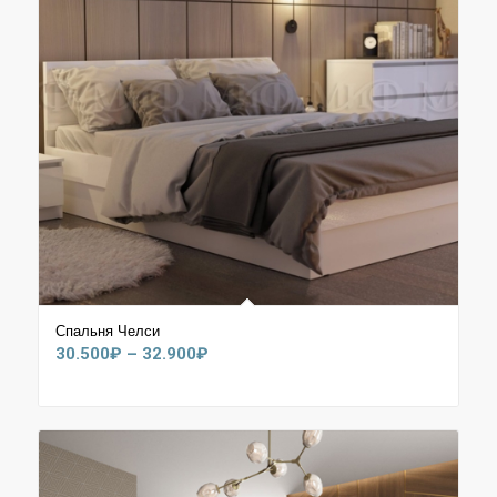
Спальня Челси
Диапазон
30.500
₽
–
32.900
₽
цен:
30.500₽
–
32.900₽