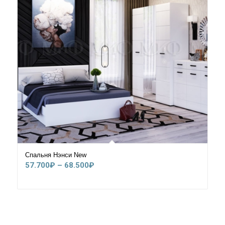
Спальня Нэнси New
Диапазон
57.700
₽
–
68.500
₽
цен:
57.700₽
–
68.500₽