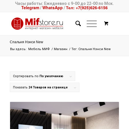
Часы работы: Ежедневно с 9-00 до 22-00 по Мск.
Telegram
WhatsApp
Тел: +7(925)626-6156
/
/
Спальня Нэнси New
Вы здесь:
Мебель МИФ
/
Магазин
/
Тег: Спальня Нэнси New
Сортировать по
По умолчанию
Показать
24 Товаров на странице