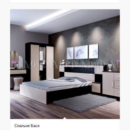
59.100₽
–
63.100₽
Спальня Бася