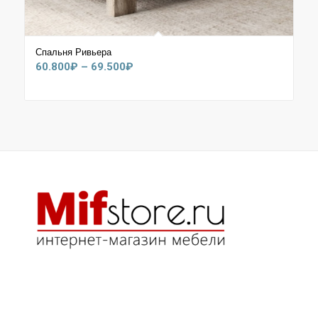
Спальня Ривьера
Диапазон
60.800
₽
–
69.500
₽
цен:
60.800₽
–
69.500₽