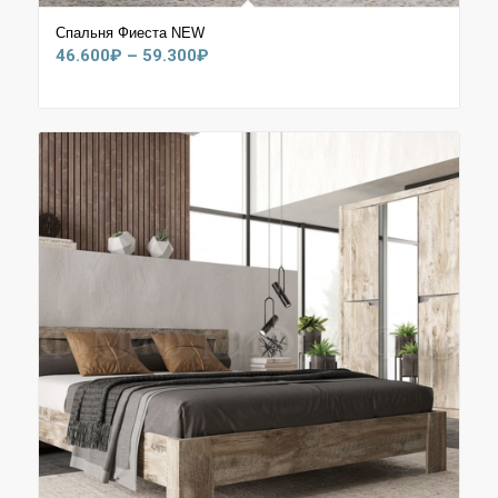
Спальня Фиеста NEW
Диапазон
46.600
₽
–
59.300
₽
цен:
46.600₽
–
59.300₽