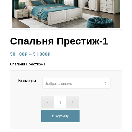
Спальня Престиж-1
Диапазон
50.100
₽
–
51.000
₽
цен:
Спальня Престиж-1
50.100₽
–
Размеры
51.000₽
В корзину