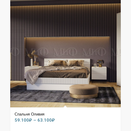
Спальня Оливия
Диапазон
59.100
₽
–
63.100
₽
цен: