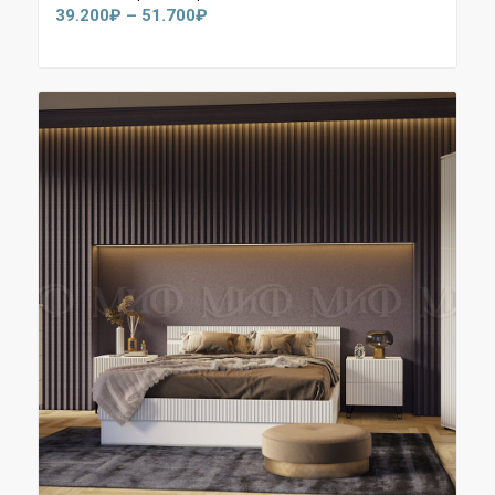
Диапазон
39.200
₽
–
51.700
₽
цен:
39.200₽
–
51.700₽