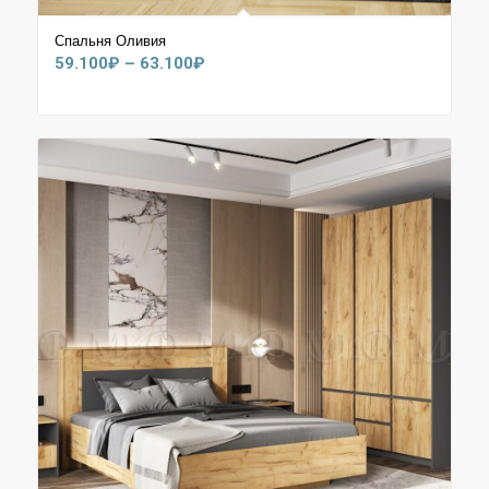
Спальня Оливия
Диапазон
59.100
₽
–
63.100
₽
цен:
59.100₽
–
63.100₽