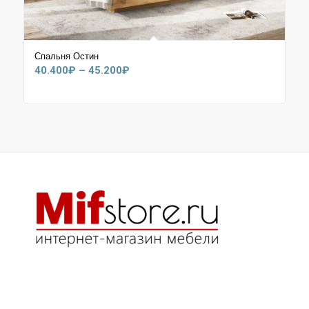
Спальня Остин
Диапазон
40.400
₽
–
45.200
₽
цен:
40.400₽
–
45.200₽