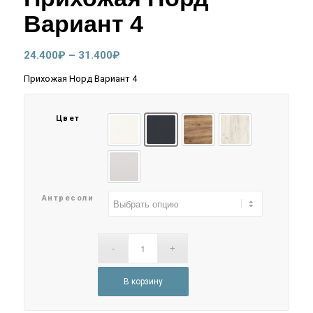
Вариант 4
Диапазон
24.400
₽
–
31.400
₽
цен:
Прихожая Норд Вариант 4
24.400₽
–
Цвет
31.400₽
Белый глянец холодный
Графит
Дуб Крафт
Дуб Крафт белый
Кашемир
Антресоли
В корзину