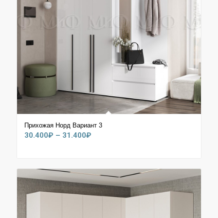
Прихожая Норд Вариант 3
Диапазон
30.400
₽
–
31.400
₽
цен:
30.400₽
–
31.400₽