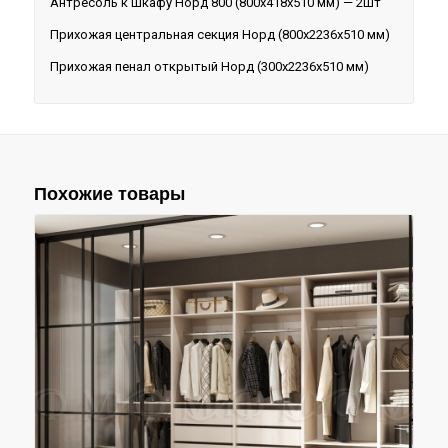
Антресоль к шкафу Норд 800 (800х418х510 мм) — 2шт
Прихожая центральная секция Норд (800х2236х510 мм)
Прихожая пенал открытый Норд (300х2236х510 мм)
Похожие товары