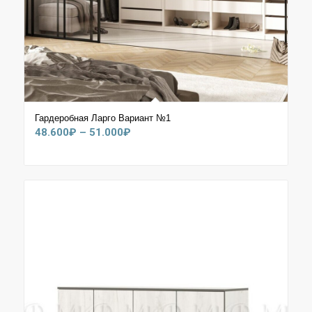
Гардеробная Ларго Вариант №1
Диапазон
48.600
₽
–
51.000
₽
цен:
48.600₽
–
51.000₽