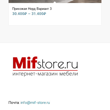
Прихожая Норд Вариант 3
Диапазон
30.400
₽
–
31.400
₽
цен:
30.400₽
–
31.400₽
Почта:
info@mif-store.ru