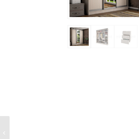
Шкаф-купе Тринити-5
NEW