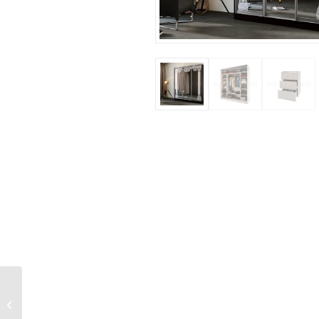
Шкаф-купе Тринити-4
NEW