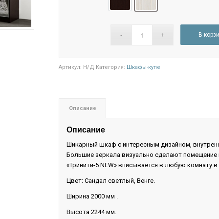
Дуб венге
Сандал светлый
В корз
Артикул:
Н/Д
Категория:
Шкафы-купе
Описание
Описание
Шикарный шкаф с интересным дизайном, внутренн
Большие зеркала визуально сделают помещение п
«Тринити-5 NEW» вписывается в любую комнату в
Цвет: Сандал светлый, Венге.
Ширина 2000 мм .
Высота 2244 мм.