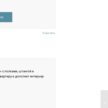
ину
Очистить
 с полками, штангой и
вартиру и дополнит интерьер