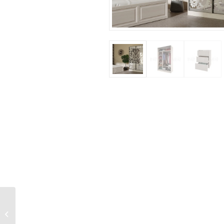
Шкаф-купе Тринити-2
NEW