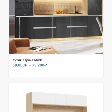
Кухня Карина МДФ
Диапазон
69.000
₽
–
73.200
₽
цен:
69.000₽
–
73.200₽