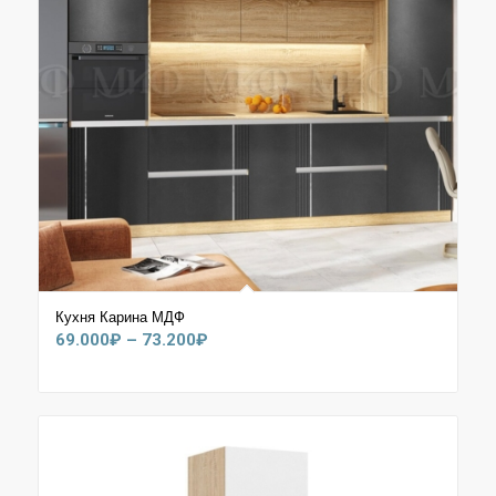
Кухня Карина МДФ
Диапазон
69.000
₽
–
73.200
₽
цен:
69.000₽
–
73.200₽