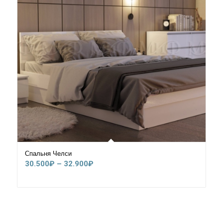
Спальня Челси
Диапазон
30.500
₽
–
32.900
₽
цен:
30.500₽
–
32.900₽