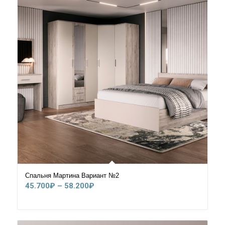
Спальня Мартина Вариант №2
Диапазон
45.700
₽
–
58.200
₽
цен:
45.700₽
–