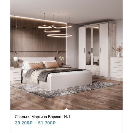
58.200₽
Спальня Мартина Вариант №1
Диапазон
39.200
₽
–
51.700
₽
цен: