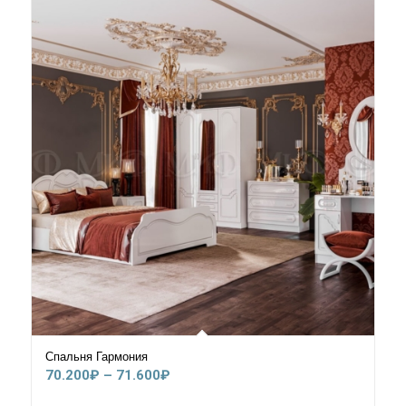
Спальня Гармония
Диапазон
70.200
₽
–
71.600
₽
цен: