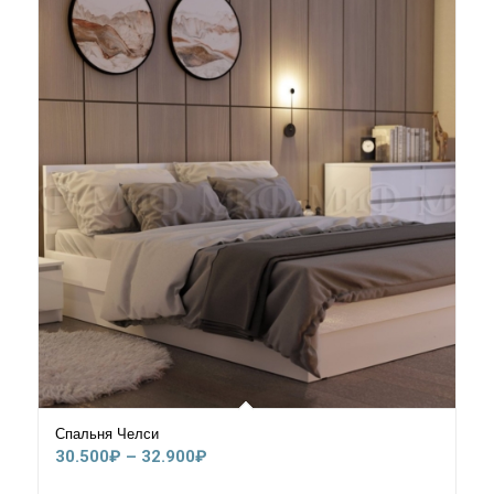
20.000₽
Спальня Челси
Диапазон
30.500
₽
–
32.900
₽
цен: