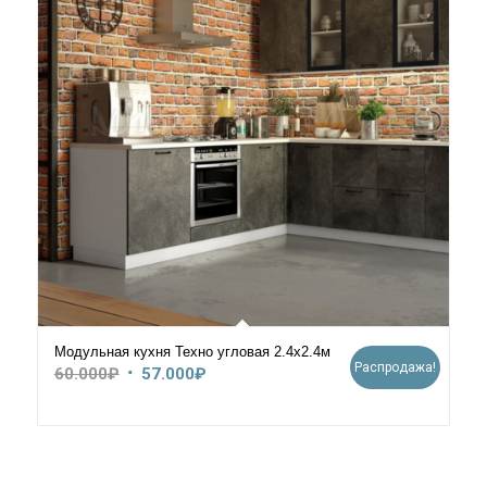
Модульная кухня Техно угловая 2.4х2.4м
Распродажа!
Первоначальная
Текущая
60.000
₽
57.000
₽
цена
цена:
составляла
57.000₽.
60.000₽.