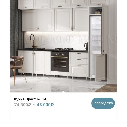
Кухня Престиж 3м.
Распродажа!
Первоначальная
Текущая
74.300
₽
45.000
₽
цена
цена:
составляла
45.000₽.
74.300₽.