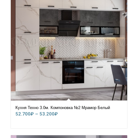
Кухня Техно 3.0м. Компоновка №2 Мрамор Белый
Диапазон
52.700
₽
–
53.200
₽
цен:
52.700₽
–