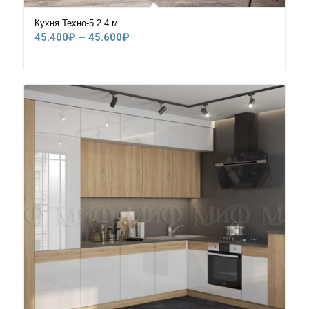
Кухня Техно-5 2.4 м.
Диапазон
45.400
₽
–
45.600
₽
цен:
45.400₽
–
45.600₽