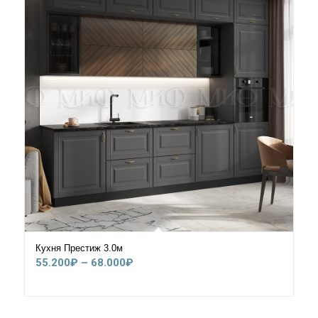
Кухня Престиж 3.0м
Диапазон
55.200
₽
–
68.000
₽
цен:
55.200₽
–