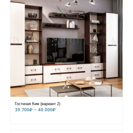
Гостиная Ким (вариант 2)
Диапазон
39.700
₽
–
40.000
₽
цен:
39.700₽
–