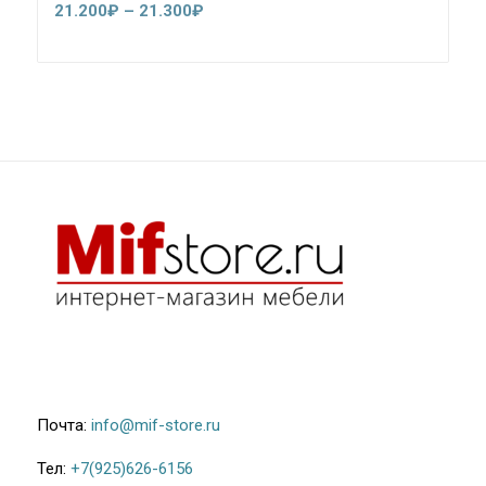
Диапазон
21.200
₽
–
21.300
₽
цен:
21.200₽
–
21.300₽
Почта:
info@mif-store.ru
Тел:
+7(925)626-6156