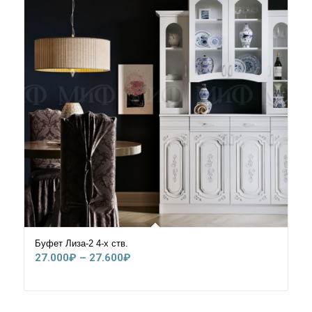
Буфет Лиза-2 4-х ств.
Диапазон
27.000
₽
–
27.600
₽
цен:
27.000₽
–